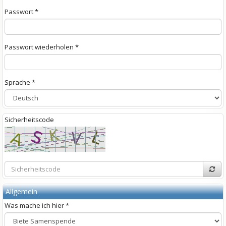
Passwort *
Passwort wiederholen *
Sprache *
Sicherheitscode
Allgemein
Was
mac
he ich
hie
r *