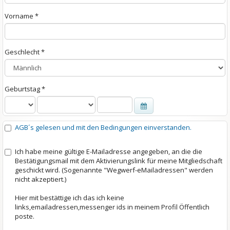
Vor
nam
e *
Ges
chl
ech
t *
Geb
urt
sta
g *
AGB´s gelesen und mit den Bedingungen einverstanden.
Ich habe meine gültige E-Mailadresse angegeben, an die die
Bestätigungsmail mit dem Aktivierungslink für meine Mitgliedschaft
geschickt wird. (Sogenannte "Wegwerf-eMailadressen" werden
nicht akzeptiert.)
Hier mit bestättige ich das ich keine
links,emailadressen,messenger ids in meinem Profil Öffentlich
poste.