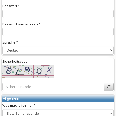
Passwort *
Passwort wiederholen *
Sprache *
Sicherheitscode
Allgemein
Was
mac
he ich
hie
r *