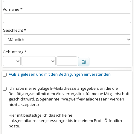
Vor
nam
e *
Ges
chl
ech
t *
Geb
urt
sta
g *
AGB´s gelesen und mit den Bedingungen einverstanden.
Ich habe meine gültige E-Mailadresse angegeben, an die die
Bestätigungsmail mit dem Aktivierungslink für meine Mitgliedschaft
geschickt wird. (Sogenannte "Wegwerf-eMailadressen" werden
nicht akzeptiert.)
Hier mit bestättige ich das ich keine
links,emailadressen,messenger ids in meinem Profil Öffentlich
poste.