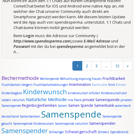
Nun könnt ihr auch den 1:1 Chats auf eurem Smartphone nutzen!
CometChat bietet für iOS und Android eine native App an, mit
welcher der Chat unserer Community auch direkt am
Smartphone genutzt werden kann. Mit diesem letzten Update
wird die App auch von spendesperma. unterstützt. 1:1 Chats und
Chaträume können mobil genutzt werden.
Beim
Login
muss die Adresse zur Community (
http://www.spendesperma.com
),sowie
E-Mail Adresse
und
Passwort
mit der du bei
spendesperma
angemeldet bist in der
A…
1
2
3
...
12
»
Bechermethode
Fruchtbarkeit
Becherspende
Befruchtung
eisprung
Frauen
Insemination
Karlsruhe
Kinder
Fruchtbarkeit steigern
Fruchtbarkeitsstörungen
Kind
Kinderwunsch
Kinderlosigkeit
kinderwunsch erfüllen
Kinderwunschzeit
Natürliche Methode
private Samenspende
Lesben
natürlich
nrw
Paare
privaten
Regenbogenfamilien
Samen Spende
Samenbank
Samenspende
Samen
samenbank
Samenspende
deutschland
Samenbanken
Samenspende
Samenspenden
gesucht
Samenspende Kinderwunsch
Samenspende natürlich
Samenspender
Schwangerschaft
Schwanger
Schweiz
Spenderkind