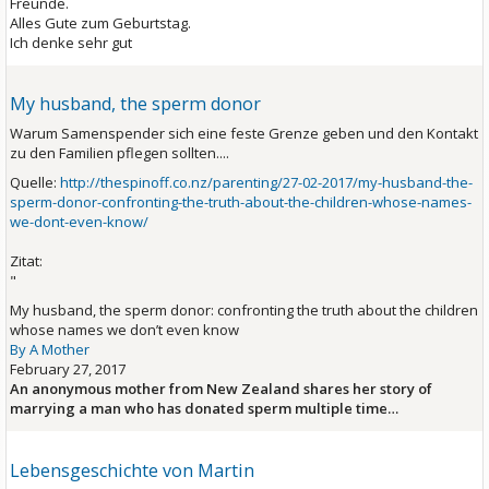
Freunde.
Alles Gute zum Geburtstag.
Ich denke sehr gut
My husband, the sperm donor
Warum Samenspender sich eine feste Grenze geben und den Kontakt
zu den Familien pflegen sollten....
Quelle:
http://thespinoff.co.nz/parenting/27-02-2017/my-husband-the-
sperm-donor-confronting-the-truth-about-the-children-whose-names-
we-dont-even-know/
Zitat:
"
My husband, the sperm donor: confronting the truth about the children
whose names we don’t even know
By A Mother
February 27, 2017
An anonymous mother from New Zealand shares her story of
marrying a man who has donated sperm multiple time…
Lebensgeschichte von Martin