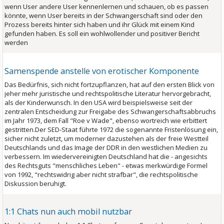
wenn User andere User kennenlernen und schauen, ob es passen
könnte, wenn User bereits in der Schwangerschaft sind oder den
Prozess bereits hinter sich haben und ihr Glück mit einem Kind
gefunden haben. Es soll ein wohlwollender und positiver Bericht
werden
Samen­spende anstelle von ero­tischer Kompo­nente
Das Bedürfnis, sich nicht fortzupflanzen, hat auf den ersten Blick von
jeher mehr juristische und rechtspolitische Literatur hervorgebracht,
als der Kinderwunsch. In den USA wird beispielsweise seit der
zentralen Entscheidung zur Freigabe des Schwangerschaftsabbruchs
im Jahr 1973, dem Fall "Roe v Wade", ebenso wortreich wie erbittert
gestritten.Der SED-Staat führte 1972 die sogenannte Fristenlösung ein,
sicher nicht zuletzt, um moderner dazustehen als der freie Westteil
Deutschlands und das Image der DDR in den westlichen Medien zu
verbessern. Im wiedervereinigten Deutschland hat die - angesichts
des Rechtsguts "menschliches Leben" - etwas merkwürdige Formel
von 1992, "rechtswidrig aber nicht strafbar", die rechtspolitische
Diskussion beruhigt.
1:1 Chats nun auch mobil nutzbar