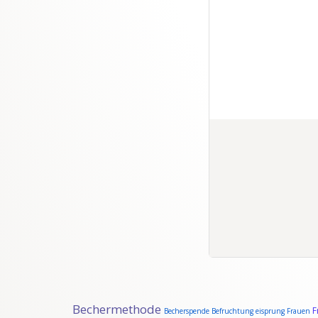
Bechermethode
F
Becherspende
Befruchtung
eisprung
Frauen