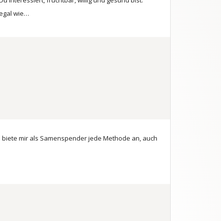
interessiert, fruchtbar, willig und gesund bist.
 egal wie…
, ich biete mir als Samenspender jede Methode an, auch