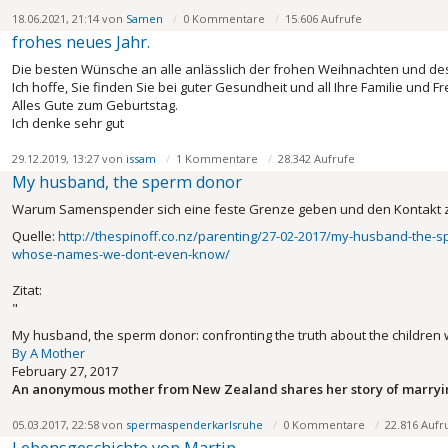
18.06.2021, 21:14 von
Samen
0 Kommentare
15.606 Aufrufe
frohes neues Jahr.
Die besten Wünsche an alle anlässlich der frohen Weihnachten und des
Ich hoffe, Sie finden Sie bei guter Gesundheit und all Ihre Familie und F
Alles Gute zum Geburtstag.
Ich denke sehr gut
29.12.2019, 13:27 von
issam
1 Kommentare
28.342 Aufrufe
My husband, the sperm donor
Warum Samenspender sich eine feste Grenze geben und den Kontakt zu d
Quelle:
http://thespinoff.co.nz/parenting/27-02-2017/my-husband-the-sp
whose-names-we-dont-even-know/
Zitat:
"
My husband, the sperm donor: confronting the truth about the childr
By A Mother
February 27, 2017
An anonymous mother from New Zealand shares her story of marryi
05.03.2017, 22:58 von
spermaspenderkarlsruhe
0 Kommentare
22.816 Aufr