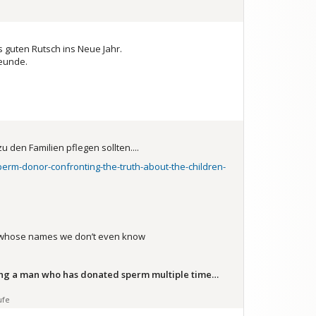
 guten Rutsch ins Neue Jahr.
reunde.
en Familien pflegen sollten....
erm-donor-confronting-the-truth-about-the-children-
en whose names we don’t even know
ng a man who has donated sperm multiple time…
ufe