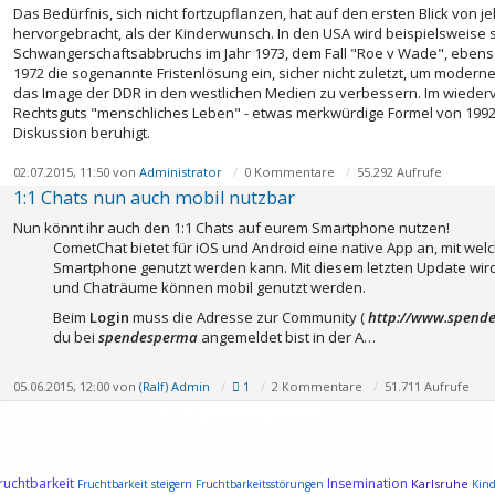
Das Bedürfnis, sich nicht fortzupflanzen, hat auf den ersten Blick von je
hervorgebracht, als der Kinderwunsch. In den USA wird beispielsweise s
Schwangerschaftsabbruchs im Jahr 1973, dem Fall "Roe v Wade", ebenso w
1972 die sogenannte Fristenlösung ein, sicher nicht zuletzt, um modern
das Image der DDR in den westlichen Medien zu verbessern. Im wiederve
Rechtsguts "menschliches Leben" - etwas merkwürdige Formel von 1992, "
Diskussion beruhigt.
02.07.2015, 11:50 von
Administrator
0 Kommentare
55.292 Aufrufe
1:1 Chats nun auch mobil nutzbar
Nun könnt ihr auch den 1:1 Chats auf eurem Smartphone nutzen!
CometChat bietet für iOS und Android eine native App an, mit we
Smartphone genutzt werden kann. Mit diesem letzten Update wird
und Chaträume können mobil genutzt werden.
Beim
Login
muss die Adresse zur Community (
http://www.spend
du bei
spendesperma
angemeldet bist in der A…
05.06.2015, 12:00 von
(Ralf) Admin
1
2 Kommentare
51.711 Aufrufe
ruchtbarkeit
Insemination
Karlsruhe
Fruchtbarkeit steigern
Fruchtbarkeitsstörungen
Kin