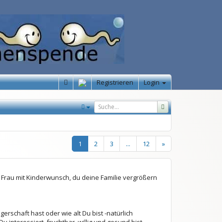
Registrieren
Login
1
2
3
...
12
»
Frau mit Kinderwunsch, du deine Familie vergrößern
erschaft hast oder wie alt Du bist -natürlich