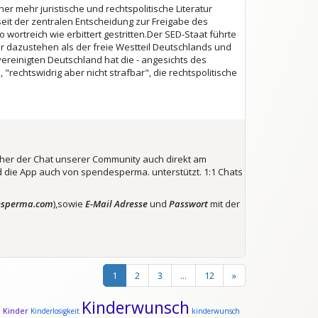
her mehr juristische und rechtspolitische Literatur
eit der zentralen Entscheidung zur Freigabe des
ortreich wie erbittert gestritten.Der SED-Staat führte
er dazustehen als der freie Westteil Deutschlands und
reinigten Deutschland hat die - angesichts des
rechtswidrig aber nicht strafbar", die rechtspolitische
lcher der Chat unserer Community auch direkt am
 die App auch von spendesperma. unterstützt. 1:1 Chats
esperma.com
),sowie
E-Mail Adresse
und
Passwort
mit der
1
2
3
...
12
»
Kinderwunsch
Kinder
d
Kinderlosigkeit
kinderwunsch