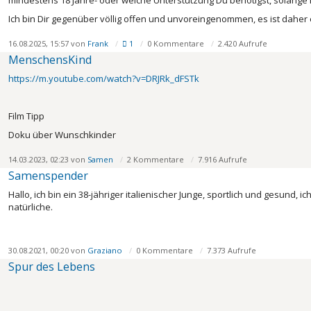
mindestens 18 Jahre- oder welche Unterstützung Du benötigst, solange Du 
Ich bin Dir gegenüber völlig offen und unvoreingenommen, es ist daher
16.08.2025, 15:57 von
Frank
1
0 Kommentare
2.420 Aufrufe
MenschensKind
https://m.youtube.com/watch?v=DRJRk_dFSTk
Film Tipp
Doku über Wunschkinder
14.03.2023, 02:23 von
Samen
2 Kommentare
7.916 Aufrufe
Samenspender
Hallo, ich bin ein 38-jähriger italienischer Junge, sportlich und gesund
natürliche.
30.08.2021, 00:20 von
Graziano
0 Kommentare
7.373 Aufrufe
Spur des Lebens