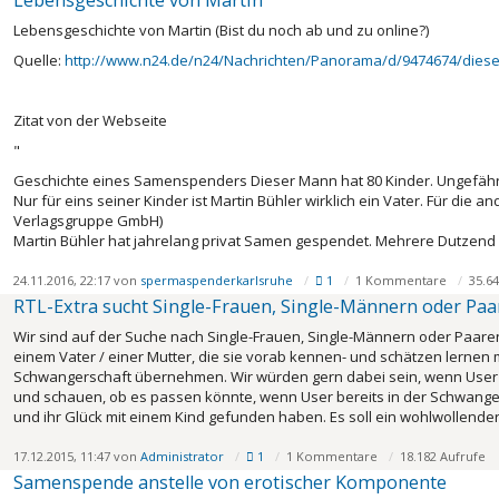
Lebensgeschichte von Martin
Lebensgeschichte von Martin (Bist du noch ab und zu online?)
Quelle:
http://www.n24.de/n24/Nachrichten/Panorama/d/9474674/dieser
Zitat von der Webseite
"
Geschichte eines Samenspenders
Dieser Mann hat 80 Kinder. Ungefäh
Nur für eins seiner Kinder ist Martin Bühler wirklich ein Vater. Für die a
Verlagsgruppe GmbH)
Martin Bühler hat jahrelang privat Samen gespendet. Mehrere Dutzend
24.11.2016, 22:17 von
spermaspenderkarlsruhe
1
1 Kommentare
35.64
RTL-Extra sucht Single-Frauen, Single-Männern oder Paar
Wir sind auf der Suche nach Single-Frauen, Single-Männern oder Paaren
einem Vater / einer Mutter, die sie vorab kennen- und schätzen lernen 
Schwangerschaft übernehmen. Wir würden gern dabei sein, wenn User
und schauen, ob es passen könnte, wenn User bereits in der Schwanger
und ihr Glück mit einem Kind gefunden haben. Es soll ein wohlwollender
17.12.2015, 11:47 von
Administrator
1
1 Kommentare
18.182 Aufrufe
Samen­spende anstelle von ero­tischer Kompo­nente