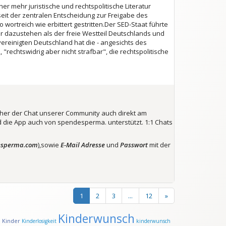
her mehr juristische und rechtspolitische Literatur
eit der zentralen Entscheidung zur Freigabe des
ortreich wie erbittert gestritten.Der SED-Staat führte
er dazustehen als der freie Westteil Deutschlands und
reinigten Deutschland hat die - angesichts des
rechtswidrig aber nicht strafbar", die rechtspolitische
lcher der Chat unserer Community auch direkt am
 die App auch von spendesperma. unterstützt. 1:1 Chats
esperma.com
),sowie
E-Mail Adresse
und
Passwort
mit der
1
2
3
...
12
»
Kinderwunsch
Kinder
d
Kinderlosigkeit
kinderwunsch