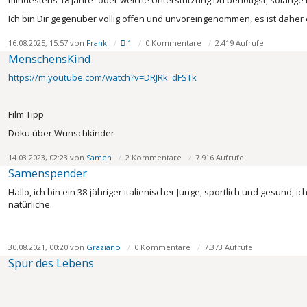
mindestens 18 Jahre- oder welche Unterstützung Du benötigst, solange Du 
Ich bin Dir gegenüber völlig offen und unvoreingenommen, es ist daher
16.08.2025, 15:57 von
Frank
1
0 Kommentare
2.419 Aufrufe
MenschensKind
https://m.youtube.com/watch?v=DRJRk_dFSTk
Film Tipp
Doku über Wunschkinder
14.03.2023, 02:23 von
Samen
2 Kommentare
7.916 Aufrufe
Samenspender
Hallo, ich bin ein 38-jähriger italienischer Junge, sportlich und gesund
natürliche.
30.08.2021, 00:20 von
Graziano
0 Kommentare
7.373 Aufrufe
Spur des Lebens