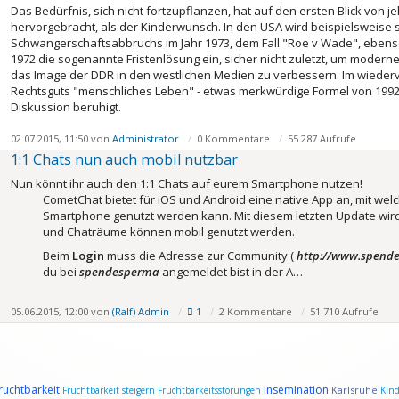
Das Bedürfnis, sich nicht fortzupflanzen, hat auf den ersten Blick von je
hervorgebracht, als der Kinderwunsch. In den USA wird beispielsweise s
Schwangerschaftsabbruchs im Jahr 1973, dem Fall "Roe v Wade", ebenso w
1972 die sogenannte Fristenlösung ein, sicher nicht zuletzt, um modern
das Image der DDR in den westlichen Medien zu verbessern. Im wiederve
Rechtsguts "menschliches Leben" - etwas merkwürdige Formel von 1992, "
Diskussion beruhigt.
02.07.2015, 11:50 von
Administrator
0 Kommentare
55.287 Aufrufe
1:1 Chats nun auch mobil nutzbar
Nun könnt ihr auch den 1:1 Chats auf eurem Smartphone nutzen!
CometChat bietet für iOS und Android eine native App an, mit we
Smartphone genutzt werden kann. Mit diesem letzten Update wird
und Chaträume können mobil genutzt werden.
Beim
Login
muss die Adresse zur Community (
http://www.spend
du bei
spendesperma
angemeldet bist in der A…
05.06.2015, 12:00 von
(Ralf) Admin
1
2 Kommentare
51.710 Aufrufe
ruchtbarkeit
Insemination
Karlsruhe
Fruchtbarkeit steigern
Fruchtbarkeitsstörungen
Kin