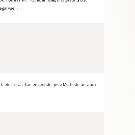
interessiert, fruchtbar, willig und gesund bist.
 egal wie…
, ich biete mir als Samenspender jede Methode an, auch