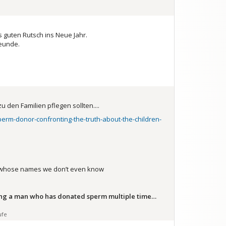
 guten Rutsch ins Neue Jahr.
reunde.
en Familien pflegen sollten....
erm-donor-confronting-the-truth-about-the-children-
en whose names we don’t even know
ng a man who has donated sperm multiple time…
ufe