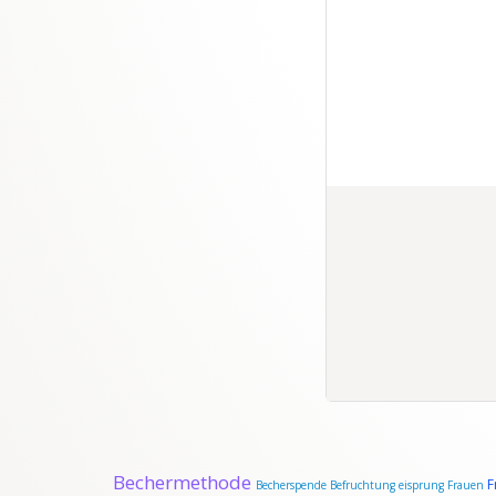
Bechermethode
F
Becherspende
Befruchtung
eisprung
Frauen