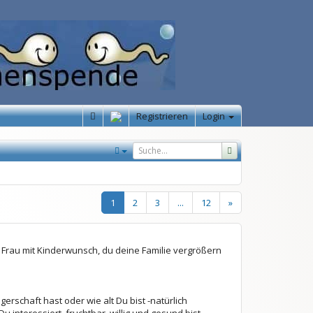
Registrieren
Login
1
2
3
...
12
»
Frau mit Kinderwunsch, du deine Familie vergrößern
erschaft hast oder wie alt Du bist -natürlich