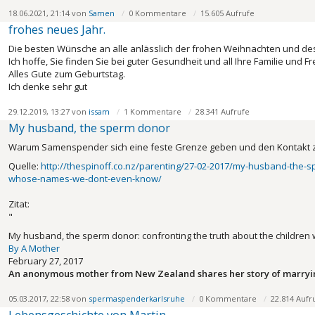
18.06.2021, 21:14 von
Samen
0 Kommentare
15.605 Aufrufe
frohes neues Jahr.
Die besten Wünsche an alle anlässlich der frohen Weihnachten und des
Ich hoffe, Sie finden Sie bei guter Gesundheit und all Ihre Familie und F
Alles Gute zum Geburtstag.
Ich denke sehr gut
29.12.2019, 13:27 von
issam
1 Kommentare
28.341 Aufrufe
My husband, the sperm donor
Warum Samenspender sich eine feste Grenze geben und den Kontakt zu d
Quelle:
http://thespinoff.co.nz/parenting/27-02-2017/my-husband-the-sp
whose-names-we-dont-even-know/
Zitat:
"
My husband, the sperm donor: confronting the truth about the childr
By A Mother
February 27, 2017
An anonymous mother from New Zealand shares her story of marryi
05.03.2017, 22:58 von
spermaspenderkarlsruhe
0 Kommentare
22.814 Aufr