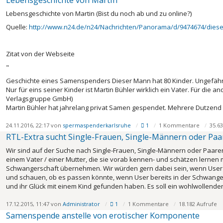
Lebensgeschichte von Martin
Lebensgeschichte von Martin (Bist du noch ab und zu online?)
Quelle:
http://www.n24.de/n24/Nachrichten/Panorama/d/9474674/dieser
Zitat von der Webseite
"
Geschichte eines Samenspenders
Dieser Mann hat 80 Kinder. Ungefäh
Nur für eins seiner Kinder ist Martin Bühler wirklich ein Vater. Für die a
Verlagsgruppe GmbH)
Martin Bühler hat jahrelang privat Samen gespendet. Mehrere Dutzend
24.11.2016, 22:17 von
spermaspenderkarlsruhe
1
1 Kommentare
35.63
RTL-Extra sucht Single-Frauen, Single-Männern oder Paar
Wir sind auf der Suche nach Single-Frauen, Single-Männern oder Paaren
einem Vater / einer Mutter, die sie vorab kennen- und schätzen lernen 
Schwangerschaft übernehmen. Wir würden gern dabei sein, wenn User
und schauen, ob es passen könnte, wenn User bereits in der Schwanger
und ihr Glück mit einem Kind gefunden haben. Es soll ein wohlwollender
17.12.2015, 11:47 von
Administrator
1
1 Kommentare
18.182 Aufrufe
Samen­spende anstelle von ero­tischer Kompo­nente