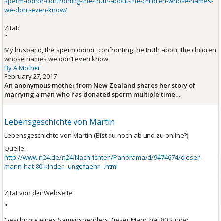
sperm-donor-confronting-the-truth-about-the-children-whose-names-
we-dont-even-know/
Zitat:
"
My husband, the sperm donor: confronting the truth about the children
whose names we don’t even know
By A Mother
February 27, 2017
An anonymous mother from New Zealand shares her story of
marrying a man who has donated sperm multiple time…
Lebensgeschichte von Martin
Lebensgeschichte von Martin (Bist du noch ab und zu online?)
Quelle:
http://www.n24.de/n24/Nachrichten/Panorama/d/9474674/dieser-
mann-hat-80-kinder--ungefaehr--.html
Zitat von der Webseite
"
Geschichte eines Samenspenders
Dieser Mann hat 80 Kinder.