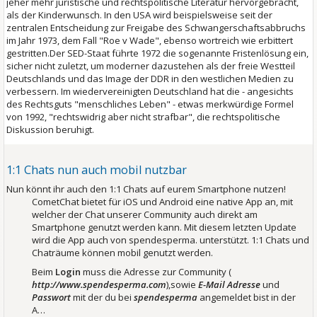
jeher mehr juristische und rechtspolitische Literatur hervorgebracht,
als der Kinderwunsch. In den USA wird beispielsweise seit der
zentralen Entscheidung zur Freigabe des Schwangerschaftsabbruchs
im Jahr 1973, dem Fall "Roe v Wade", ebenso wortreich wie erbittert
gestritten.Der SED-Staat führte 1972 die sogenannte Fristenlösung ein,
sicher nicht zuletzt, um moderner dazustehen als der freie Westteil
Deutschlands und das Image der DDR in den westlichen Medien zu
verbessern. Im wiedervereinigten Deutschland hat die - angesichts
des Rechtsguts "menschliches Leben" - etwas merkwürdige Formel
von 1992, "rechtswidrig aber nicht strafbar", die rechtspolitische
Diskussion beruhigt.
1:1 Chats nun auch mobil nutzbar
Nun könnt ihr auch den 1:1 Chats auf eurem Smartphone nutzen!
CometChat bietet für iOS und Android eine native App an, mit
welcher der Chat unserer Community auch direkt am
Smartphone genutzt werden kann. Mit diesem letzten Update
wird die App auch von spendesperma. unterstützt. 1:1 Chats und
Chaträume können mobil genutzt werden.
Beim
Login
muss die Adresse zur Community (
http://www.spendesperma.com
),sowie
E-Mail Adresse
und
Passwort
mit der du bei
spendesperma
angemeldet bist in der
A…