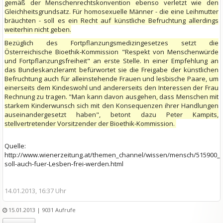
gemäß der Menschenrechtskonvention ebenso verletzt wie den
Gleichheitsgrundsatz. Für homosexuelle Männer - die eine Leihmutter
bräuchten - soll es ein Recht auf künstliche Befruchtung allerdings
weiterhin nicht geben.
Bezüglich des Fortpflanzungsmedizingesetzes setzt die
Österreichische Bioethik-Kommission "Respekt von Menschenwürde
und Fortpflanzungsfreiheit" an erste Stelle. In einer Empfehlung an
das Bundeskanzleramt befürwortet sie die Freigabe der künstlichen
Befruchtung auch für alleinstehende Frauen und lesbische Paare, um
einerseits dem Kindeswohl und andererseits den Interessen der Frau
Rechnung zu tragen. "Man kann davon ausgehen, dass Menschen mit
starkem Kinderwunsch sich mit den Konsequenzen ihrer Handlungen
auseinandergesetzt haben", betont dazu Peter Kampits,
stellvertretender Vorsitzender der Bioethik-Kommission.
Quelle:
http://www.wienerzeitung.at/themen_channel/wissen/mensch/515900
soll-auch-fuer-Lesben-frei-werden.html
14.01.2013, 16:37 Uhr
15.01.2013
| 9031 Aufrufe