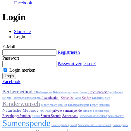
Facebook
Login
Startseite
Login
E-Mail
Registrieren
Passwort
Passwort vergessen?
Login merken
Login
Facebook
Bechermethode
Fruchtbarkeit
Becherspende
Befruchtung
eisprung
Frauen
Fruchtbarkeit
Insemination
Karlsruhe
Kinder
steigern
Fruchtbarkeitsstörungen
Kind
Kinderlosigkeit
Kinderwunsch
kinderwunsch erfüllen
Kinderwunschzeit
Lesben
natürlich
Natürliche Methode
private Samenspende
nrw
Paare
privaten Samenspende
Regenbogenfamilien
Samen Spende
Samenbank
Samen
samenbank deutschland
Samenbanken
Samenspende
Samenspende gesucht
Samenspende Kinderwunsch
Samenspende