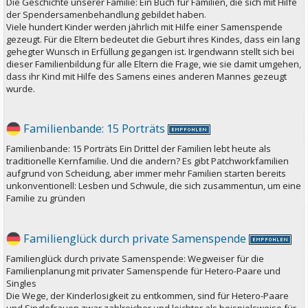
Die Geschichte unserer Familie: Ein Buch für Familien, die sich mit Hilfe
der Spendersamenbehandlung gebildet haben.
Viele hundert Kinder werden jährlich mit Hilfe einer Samenspende
gezeugt. Für die Eltern bedeutet die Geburt ihres Kindes, dass ein lang
gehegter Wunsch in Erfüllung gegangen ist. Irgendwann stellt sich bei
dieser Familienbildung für alle Eltern die Frage, wie sie damit umgehen,
dass ihr Kind mit Hilfe des Samens eines anderen Mannes gezeugt
wurde.
Familienbande: 15 Porträts
Familienbande: 15 Porträts Ein Drittel der Familien lebt heute als
traditionelle Kernfamilie. Und die andern? Es gibt Patchworkfamilien
aufgrund von Scheidung, aber immer mehr Familien starten bereits
unkonventionell: Lesben und Schwule, die sich zusammentun, um eine
Familie zu gründen
Familienglück durch private Samenspende
Familienglück durch private Samenspende: Wegweiser für die
Familienplanung mit privater Samenspende für Hetero-Paare und
Singles
Die Wege, der Kinderlosigkeit zu entkommen, sind für Hetero-Paare
und Singlefrauen zwar zahlreicher und leichter als beispielsweise für