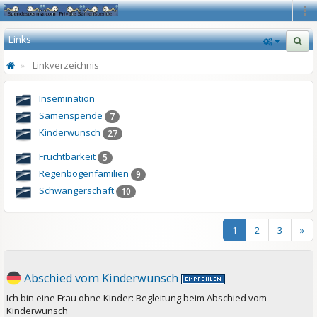
Na
Links
Linkverzeichnis
Insemination
Samenspende
7
Kinderwunsch
27
Fruchtbarkeit
5
Regenbogenfamilien
9
Schwangerschaft
10
1
2
3
»
Abschied vom Kinderwunsch
Ich bin eine Frau ohne Kinder: Begleitung beim Abschied vom
Kinderwunsch