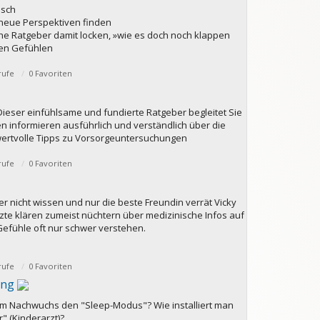
nsch
d neue Perspektiven finden
che Ratgeber damit locken, »wie es doch noch klappen
ren Gefühlen
rufe
0 Favoriten
Dieser einfühlsame und fundierte Ratgeber begleitet Sie
en informieren ausführlich und verständlich über die
wertvolle Tipps zu Vorsorgeuntersuchungen
rufe
0 Favoriten
er nicht wissen und nur die beste Freundin verrät Vicky
rzte klären zumeist nüchtern über medizinische Infos auf
efühle oft nur schwer verstehen.
rufe
0 Favoriten
ung
im Nachwuchs den "Sleep-Modus"? Wie installiert man
" (Kinderarzt)?