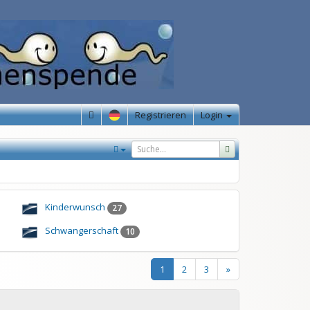
Registrieren
Login
Kinderwunsch
27
Schwangerschaft
10
1
2
3
»