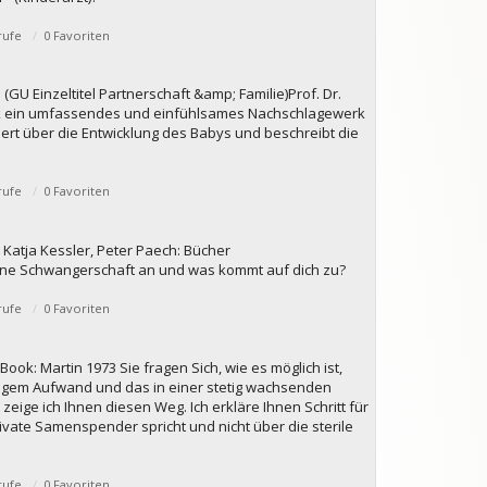
rufe
0 Favoriten
U Einzeltitel Partnerschaft &amp; Familie)Prof. Dr.
rk ein umfassendes und einfühlsames Nachschlagewerk
ert über die Entwicklung des Babys und beschreibt die
rufe
0 Favoriten
atja Kessler, Peter Paech: Bücher
 eine Schwangerschaft an und was kommt auf dich zu?
rufe
0 Favoriten
ok: Martin 1973 Sie fragen Sich, wie es möglich ist,
ingem Aufwand und das in einer stetig wachsenden
eige ich Ihnen diesen Weg. Ich erkläre Ihnen Schritt für
ivate Samenspender spricht und nicht über die sterile
rufe
0 Favoriten