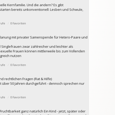
onelle Kernfamilie. Und die andern? Es gibt
tarten bereits unkonventionell: Lesben und Schwule,
rufe
0 Favoriten
planung mit privater Samenspende für Hetero-Paare und
Singlefrauen zwar zahlreicher und leichter als
sexuelle Frauen können mittlerweile bis zum Vollenden
lgreich nutzen
rufe
0 Favoriten
rechtlichen Fragen (Rat & Hilfe)
 über 50 Jahren durchgeführt - dennoch sprechen nur
rufe
0 Favoriten
uchtbarkeit ganz natürlich Ein Kind - jetzt, später oder