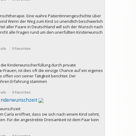
unschtherapie. Eine wahre Patientinnengeschichte über
hkind Wenn der Weg zum Kind so unendlich beschwerlich
rtel aller Paare in Deutschland will sich der Wunsch nach
richt alle Fragen rund um den unerfüllten Kinderwunsch
rufe
0 Favoriten
 die Kinderwunscherfüllung durch private
Frauen, ist dies oft die einzige Chance auf ein eigenes
ffen von seiner Tätigkeit berichtet. Der
Jahren Erfahrung stammen
rufe
0 Favoriten
Kinderwunschzeit
rwunschzeit
hm Carla eröffnet, dass sie sich nach einem Kind sehnt,
ten. Für die angestrebte Dreisamkeit ist dem Paar kein
rufe
0 Favoriten