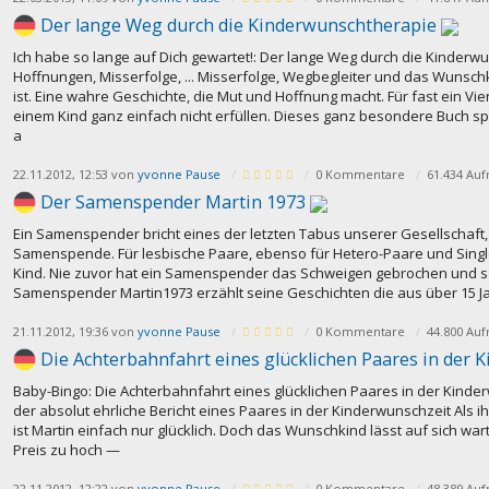
Der lange Weg durch die Kinderwunschtherapie
Ich habe so lange auf Dich gewartet!: Der lange Weg durch die Kinderw
Hoffnungen, Misserfolge, ... Misserfolge, Wegbegleiter und das Wunsc
ist. Eine wahre Geschichte, die Mut und Hoffnung macht. Für fast ein Vie
einem Kind ganz einfach nicht erfüllen. Dieses ganz besondere Buch sp
a
22.11.2012, 12:53 von
yvonne Pause
0 Kommentare
61.434 Auf
Der Samenspender Martin 1973
Ein Samenspender bricht eines der letzten Tabus unserer Gesellschaft,
Samenspende. Für lesbische Paare, ebenso für Hetero-Paare und Single-
Kind. Nie zuvor hat ein Samenspender das Schweigen gebrochen und so o
Samenspender Martin1973 erzählt seine Geschichten die aus über 15 
21.11.2012, 19:36 von
yvonne Pause
0 Kommentare
44.800 Auf
Die Achterbahnfahrt eines glücklichen Paares in der 
Baby-Bingo: Die Achterbahnfahrt eines glücklichen Paares in der Kinde
der absolut ehrliche Bericht eines Paares in der Kinderwunschzeit Als i
ist Martin einfach nur glücklich. Doch das Wunschkind lässt auf sich war
Preis zu hoch —
22.11.2012, 12:22 von
yvonne Pause
0 Kommentare
48.389 Auf