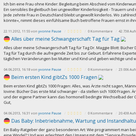
Ich bin eine Frau ohne Kinder: Begleitung beim Abschied vom Kinderwu
Ein sensibles Begleitbuch bei ungewollter Kinderlosigkeit - Trauern un
Jede zehnte Frau in Deutschland bleibt ungewollt kinderlos. Wo zahlrei
könnte«, nimmt dieses einfühlsame Buch betroffene Frauen ernst in ih
22.11.2012, 11:55 von
yvonne Pause
0 Kommentare
42.738 Auf
Alles über meine Schwangerschaft Tag für Tag
Alles über meine Schwangerschaft Tag für Tag Dr. Maggie Blott: Bücher 
Tag für Tag durch die aufregende Zeit bis zur Geburt. Erfahrene Expert
täglichen Veränderungen bei Mutter und Kind und geben wichtige und 
04.06.2013, 16:18 von
yvonne Pause
0 Kommentare
23.006 Auf
Beim ersten Kind gibtZs 1000 Fragen
Beim ersten Kind gibtZs 1000 Fragen: Alles, was Ärzte nicht sagen, Männ
Iovine: Bücher Das erste Mal schwanger - da stellen sich 1000 Fragen. Ä
und der eigene Partner kann das hormonell bedingte Wechselbad der G
Gut,
04.06.2013, 16:31 von
yvonne Pause
0 Kommentare
20.438 Auf
Das Baby: Inbetriebnahme, Wartung und Instandhalt
Ein Baby-Ratgeber der ganz besonderen Art: Wie programmiert man be
eine Windel? Und was erleichtert den Umgang mit dem "Service-Provider