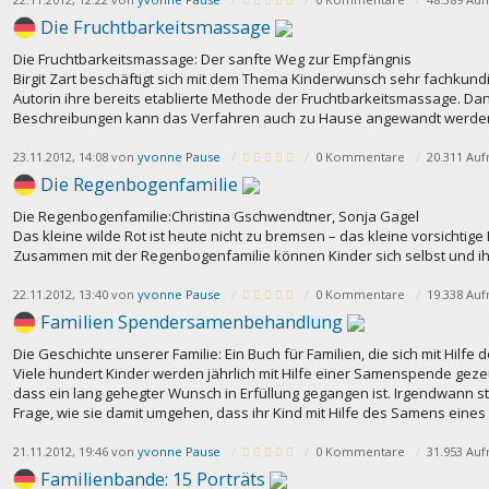
Die Fruchtbarkeitsmassage
Die Fruchtbarkeitsmassage: Der sanfte Weg zur Empfängnis
Birgit Zart beschäftigt sich mit dem Thema Kinderwunsch sehr fachkundig
Autorin ihre bereits etablierte Methode der Fruchtbarkeitsmassage. Dan
Beschreibungen kann das Verfahren auch zu Hause angewandt werde
23.11.2012, 14:08 von
yvonne Pause
0 Kommentare
20.311 Auf
Die Regenbogenfamilie
Die Regenbogenfamilie:Christina Gschwendtner, Sonja Gagel
Das kleine wilde Rot ist heute nicht zu bremsen – das kleine vorsichtige
Zusammen mit der Regenbogenfamilie können Kinder sich selbst und i
22.11.2012, 13:40 von
yvonne Pause
0 Kommentare
19.338 Auf
Familien Spendersamenbehandlung
Die Geschichte unserer Familie: Ein Buch für Familien, die sich mit Hi
Viele hundert Kinder werden jährlich mit Hilfe einer Samenspende gezeug
dass ein lang gehegter Wunsch in Erfüllung gegangen ist. Irgendwann stell
Frage, wie sie damit umgehen, dass ihr Kind mit Hilfe des Samens ein
21.11.2012, 19:46 von
yvonne Pause
0 Kommentare
31.953 Auf
Familienbande: 15 Porträts