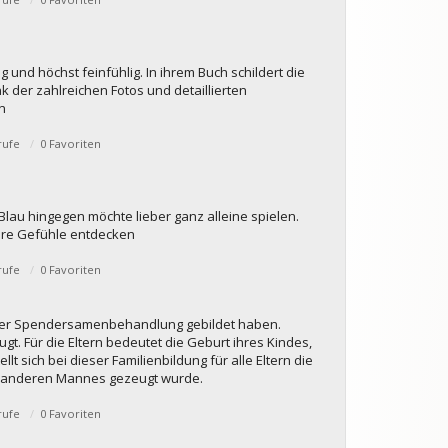
 und höchst feinfühlig. In ihrem Buch schildert die
k der zahlreichen Fotos und detaillierten
n
rufe
0 Favoriten
 Blau hingegen möchte lieber ganz alleine spielen.
hre Gefühle entdecken
rufe
0 Favoriten
lfe der Spendersamenbehandlung gebildet haben.
t. Für die Eltern bedeutet die Geburt ihres Kindes,
t sich bei dieser Familienbildung für alle Eltern die
es anderen Mannes gezeugt wurde.
rufe
0 Favoriten