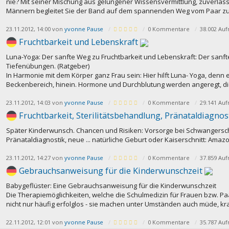
nie? Mit seiner Mischung aus gelungener Wissensvermittlung, zuverlä
Männern begleitet Sie der Band auf dem spannenden Weg vom Paar zur
23.11.2012, 14:00 von
yvonne Pause
0 Kommentare
38.002 Auf
Fruchtbarkeit und Lebenskraft
Luna-Yoga: Der sanfte Weg zu Fruchtbarkeit und Lebenskraft: Der sanft
Tiefenübungen. (Ratgeber)
In Harmonie mit dem Körper ganz Frau sein: Hier hilft Luna- Yoga, denn e
Beckenbereich, hinein. Hormone und Durchblutung werden angeregt, die
23.11.2012, 14:03 von
yvonne Pause
0 Kommentare
29.141 Auf
Fruchtbarkeit, Sterilitätsbehandlung, Pränataldiagnos
Später Kinderwunsch. Chancen und Risiken: Vorsorge bei Schwangerscha
Pränataldiagnostik, neue ... natürliche Geburt oder Kaiserschnitt: Amazo
23.11.2012, 14:27 von
yvonne Pause
0 Kommentare
37.859 Auf
Gebrauchsanweisung für die Kinderwunschzeit
Babygeflüster: Eine Gebrauchsanweisung für die Kinderwunschzeit
Die Therapiemöglichkeiten, welche die Schulmedizin für Frauen bzw. Pa
nicht nur häufig erfolglos - sie machen unter Umständen auch müde, k
22.11.2012, 12:01 von
yvonne Pause
0 Kommentare
35.787 Auf