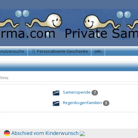
enutzersuche
Personalisierte Geschenke
wiki
chnis
Samenspende
7
Regenbogenfamilien
9
Abschied vom Kinderwunsch