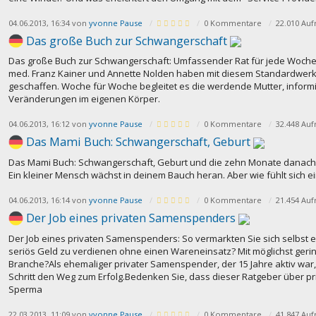
04.06.2013, 16:34 von
yvonne Pause
0 Kommentare
22.010 Auf
Das große Buch zur Schwangerschaft
Das große Buch zur Schwangerschaft: Umfassender Rat für jede Woche (G
med. Franz Kainer und Annette Nolden haben mit diesem Standardwe
geschaffen. Woche für Woche begleitet es die werdende Mutter, informi
Veränderungen im eigenen Körper.
04.06.2013, 16:12 von
yvonne Pause
0 Kommentare
32.448 Auf
Das Mami Buch: Schwangerschaft, Geburt
Das Mami Buch: Schwangerschaft, Geburt und die zehn Monate danach K
Ein kleiner Mensch wächst in deinem Bauch heran. Aber wie fühlt sich
04.06.2013, 16:14 von
yvonne Pause
0 Kommentare
21.454 Auf
Der Job eines privaten Samenspenders
Der Job eines privaten Samenspenders: So vermarkten Sie sich selbst eBo
seriös Geld zu verdienen ohne einen Wareneinsatz? Mit möglichst ger
Branche?Als ehemaliger privater Samenspender, der 15 Jahre aktiv war, z
Schritt den Weg zum Erfolg.Bedenken Sie, dass dieser Ratgeber über pr
Sperma
22.03.2013, 11:09 von
yvonne Pause
0 Kommentare
41.847 Auf