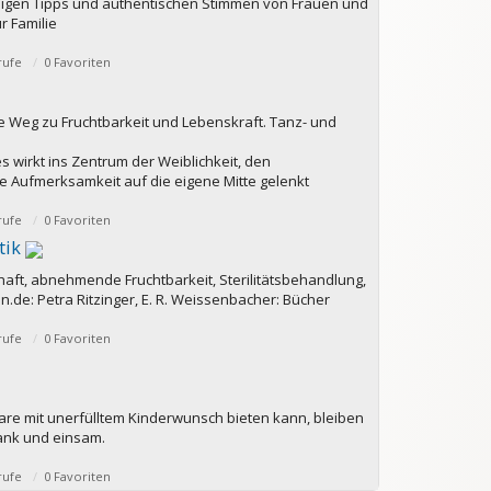
ssigen Tipps und authentischen Stimmen von Frauen und
 Familie
rufe
0 Favoriten
e Weg zu Fruchtbarkeit und Lebenskraft. Tanz- und
s wirkt ins Zentrum der Weiblichkeit, den
 Aufmerksamkeit auf die eigene Mitte gelenkt
rufe
0 Favoriten
tik
ft, abnehmende Fruchtbarkeit, Sterilitätsbehandlung,
n.de: Petra Ritzinger, E. R. Weissenbacher: Bücher
rufe
0 Favoriten
are mit unerfülltem Kinderwunsch bieten kann, bleiben
rank und einsam.
rufe
0 Favoriten