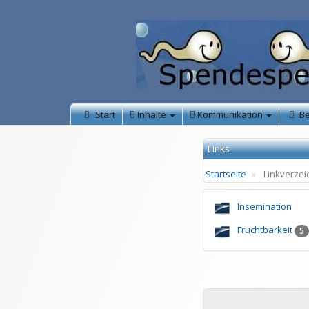
Start
Inhalte
Kommunikation
B
Links
Startseite
Linkverzei
Insemination
Fruchtbarkeit
5