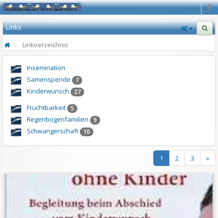
Na
Links
Linkverzeichnis
Insemination
Samenspende
7
Kinderwunsch
27
Fruchtbarkeit
5
Regenbogenfamilien
9
Schwangerschaft
10
1
2
3
»