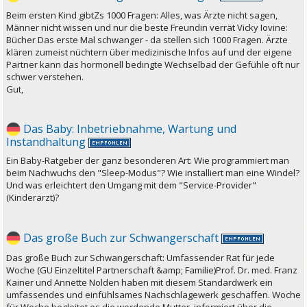
Beim ersten Kind gibtZs 1000 Fragen: Alles, was Ärzte nicht sagen,
Männer nicht wissen und nur die beste Freundin verrät Vicky Iovine:
Bücher Das erste Mal schwanger - da stellen sich 1000 Fragen. Ärzte
klären zumeist nüchtern über medizinische Infos auf und der eigene
Partner kann das hormonell bedingte Wechselbad der Gefühle oft nur
schwer verstehen.
Gut,
Das Baby: Inbetriebnahme, Wartung und
Instandhaltung
Ein Baby-Ratgeber der ganz besonderen Art: Wie programmiert man
beim Nachwuchs den "Sleep-Modus"? Wie installiert man eine Windel?
Und was erleichtert den Umgang mit dem "Service-Provider"
(Kinderarzt)?
Das große Buch zur Schwangerschaft
Das große Buch zur Schwangerschaft: Umfassender Rat für jede
Woche (GU Einzeltitel Partnerschaft &amp; Familie)Prof. Dr. med. Franz
Kainer und Annette Nolden haben mit diesem Standardwerk ein
umfassendes und einfühlsames Nachschlagewerk geschaffen. Woche
für Woche begleitet es die werdende Mutter, informiert über die