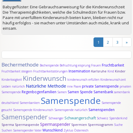
Babygeflüster: Eine Gebrauchsanweisung für die Kinderwunschzeit
Die Therapiemöglichkeiten, welche die Schulmedizin für Frauen bzw.
Paare mit unerfülltem Kinderwunsch bieten kann, bleiben nicht nur
häufig erfolglos - sie machen unter Umständen auch müde, krank und
einsam.
1
2
3
»
Bechermethode
Fruchtbarkeit
Becherspende
Befruchtung
eisprung
Frauen
Insemination
Karlsruhe
Kinder
Fruchtbarkeit steigern
Fruchtbarkeitsstörungen
Kind
Kinderwunsch
Kinderlosigkeit
kinderwunsch erfüllen
Kinderwunschzeit
Natürliche Methode
private Samenspende
Lesben
natürlich
nrw
Paare
privaten
Regenbogenfamilien
Samen Spende
Samenbank
Samenspende
Samen
samenbank
Samenspende
deutschland
Samenbanken
Samenspende
Samenspenden
gesucht
Samenspende Kinderwunsch
Samenspende natürlich
Samenspender
Schwangerschaft
Schwanger
Schweiz
Spenderkind
Spermaspender
Sperma
Spermaspende
Spermien
Spermiogramm
Suche
Wunschkind
Suchen Samenspender
Vater
Zyklus
Österreich