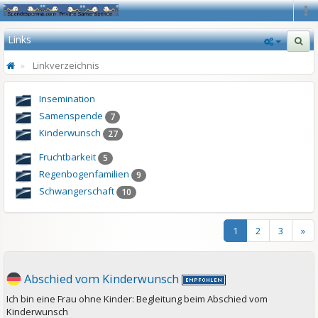
Na
Links
Linkverzeichnis
Insemination
Samenspende
7
Kinderwunsch
27
Fruchtbarkeit
5
Regenbogenfamilien
9
Schwangerschaft
10
1
2
3
»
Abschied vom Kinderwunsch
Ich bin eine Frau ohne Kinder: Begleitung beim Abschied vom
Kinderwunsch