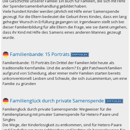
Die Geschichte unserer Familie: Ein Buch für Familien, die sich mit Hilfe
der Spendersamenbehandlung gebildet haben.
Viele hundert Kinder werden jährlich mit Hilfe einer Samenspende
gezeugt. Für die Eltern bedeutet die Geburt ihres Kindes, dass ein lang
gehegter Wunsch in Erfüllung gegangen ist. Irgendwann stellt sich bei
dieser Familienbildung für alle Eltern die Frage, wie sie damit umgehen,
dass ihr Kind mit Hilfe des Samens eines anderen Mannes gezeugt
wurde.
Familienbande: 15 Porträts
Familienbande: 15 Porträts Ein Drittel der Familien lebt heute als
traditionelle Kernfamilie. Und die andern? Es gibt Patchworkfamilien
aufgrund von Scheidung, aber immer mehr Familien starten bereits
unkonventionell: Lesben und Schwule, die sich zusammentun, um eine
Familie zu gründen
Familienglück durch private Samenspende
Familienglück durch private Samenspende: Wegweiser für die
Familienplanung mit privater Samenspende für Hetero-Paare und
Singles
Die Wege, der Kinderlosigkeit zu entkommen, sind für Hetero-Paare
und Singlefrauen zwar zahlreicher und leichter als beispielsweise für