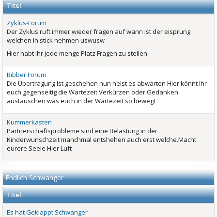
Titel
Zyklus-Forum
Der Zyklus ruft immer wieder fragen auf wann ist der eisprung
welchen lh stick nehmen uswusw
Hier habt Ihr jede menge Platz Fragen zu stellen
Bibber Forum
Die Übertragung Ist geschehen nun heist es abwarten Hier könnt Ihr
euch gegenseitig die Wartezeit Verkürzen oder Gedanken
austauschen was euch in der Wartezeit so bewegt
Kummerkasten
Partnerschaftsprobleme sind eine Belastung in der
Kinderwunschzeit manchmal entshehen auch erst welche.Macht
eurere Seele Hier Luft
Endlich Schwanger
Titel
Es hat Geklappt Schwanger