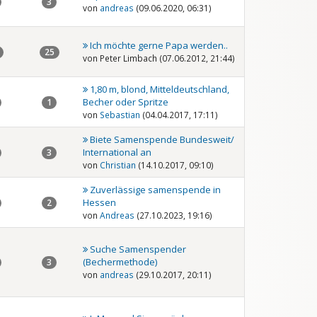
3
von
andreas
(09.06.2020, 06:31)
Ich möchte gerne Papa werden..
25
von Peter Limbach (07.06.2012, 21:44)
1,80 m, blond, Mitteldeutschland,
Becher oder Spritze
1
von
Sebastian
(04.04.2017, 17:11)
Biete Samenspende Bundesweit/
International an
3
von
Christian
(14.10.2017, 09:10)
Zuverlässige samenspende in
Hessen
2
von
Andreas
(27.10.2023, 19:16)
Suche Samenspender
(Bechermethode)
3
von
andreas
(29.10.2017, 20:11)