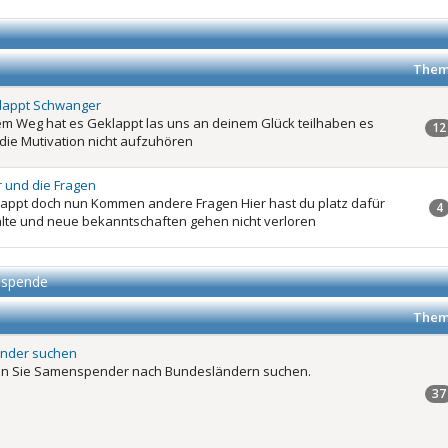
Them
klappt Schwanger
m Weg hat es Geklappt las uns an deinem Glück teilhaben es
12
 die Mutivation nicht aufzuhören
 und die Fragen
lappt doch nun Kommen andere Fragen Hier hast du platz dafür
4
lte und neue bekanntschaften gehen nicht verloren
nspende
Them
nder suchen
en Sie Samenspender nach Bundesländern suchen.
37