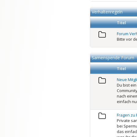
Verhaltenregeln
Titel
Forum Ver
Bitte vor 
Samenspende Forum
Titel
Neue Mitgl
Du bist ei
Community 
nach eine
einfach nu
Fragen zu
Private s
bei Sperma
das einfach