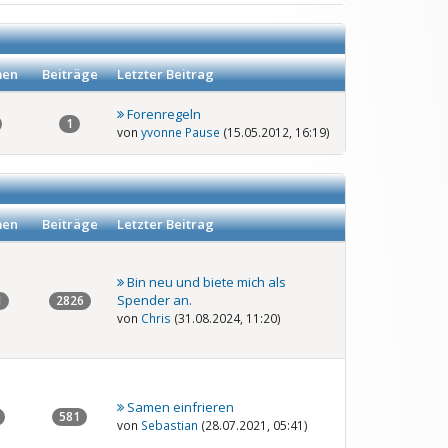
en
Beiträge
Letzter Beitrag
Forenregeln
1
von
yvonne Pause
(15.05.2012, 16:19)
en
Beiträge
Letzter Beitrag
Bin neu und biete mich als
Spender an.
1
2826
von
Chris
(31.08.2024, 11:20)
Samen einfrieren
581
von
Sebastian
(28.07.2021, 05:41)