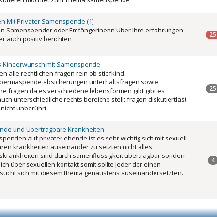
iskutieren möchtet zum Thema samenspende
n Mit Privater Samenspende (1)
en Samenspender oder Emfängerinenn Über Ihre erfahrungen
25
er auch positiv berichten
es Kinderwunsch mit Samenspende
n alle rechtlichen fragen rein ob stiefkind
spermaspende absicherungen unterhaltsfragen sowie
25
che fragen da es verschiedene lebensformen gibt gibt es
auch unterschiedliche rechts bereiche stellt fragen diskutiertlast
nicht unberührt.
de und Übertragbare Krankheiten
penden auf privater ebende ist es sehr wichtig sich mit sexuell
ren krankheiten auseinander zu setzten nicht alles
skrankheiten sind durch samenflüssigkeit übertragbar sondern
4
ich über sexuellen kontakt somit sollte jeder der einen
ucht sich mit diesem thema genaustens auseinandersetzten.