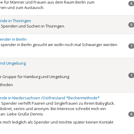
pe für Männer und Frauen aus dem Raum Berlin zum
6
nen und zum Austausch.
nde in Thüringen
0
ie Spenden und Suchen in Thüringen.
ender in Berlin
 spender in Berlin gesucht wir wolln noch mal Schwanger werden
1
und Umgebung
1
ine Gruppe für Hamburg und Umgebung
ethoden
de in Niedersachsen /Ostfriesland *Bechermethode*
 Spender verhilft Paaren und Singlefrauen zu ihrem Babyglück.
diskret, seriös und anonym. Bei Interesse schreibt mich ein
 an. Liebe Grüße Dennis
0
he mich lediglich als Spender und möchte später keinen Kontakt