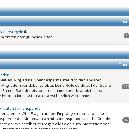
Them
haltensregeln
1
dem ersten post gründlich lesen
Them
ieder
n Neues Mitglied bei Spendesperma stell dich den anderen
Mitgliedern vor dabei spielt es keine Rolle ob du auf der Suche
16
m Samen Spender bist oder du samenspende anbietest oder
r Informationsaustausch suchst herzlich willkommen
 Privaten Samenspende
amenspende Wirft Fragen auf bei Empfängerinnen sowie auch
spender der Kinderwunsch mit samenspende ist nicht für jeden
47
ste der Welt stellt eure Fragen alles was euch interessiert oder