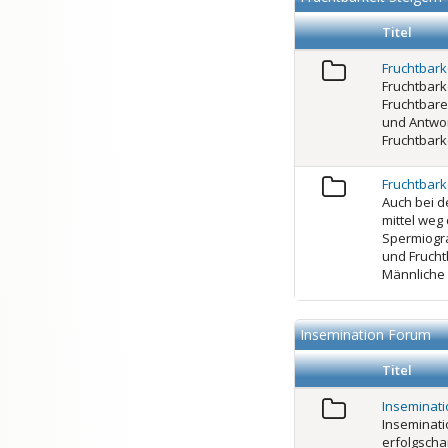
Titel
Fruchtbarke
Fruchtbarke
Fruchtbare
und Antwor
Fruchtbark
Fruchtbark
Auch bei d
mittel weg
Spermiogra
und Frucht
Männliche 
Insemination Forum
Titel
Inseminat
Inseminatio
erfolgschan