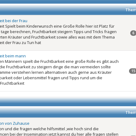
Them
it bei der Frau
it Spielt beim Kinderwunsch eine Große Rolle hier ist Platz für
 tage berechnen, Fruchtbarkeit steigern Tipps und Tricks fragen
6
ten Kräuter und Fruchtbarkeit sowie alles was mit dem Thema
eit der Frau zu Tun hat
eit beim mann
en Männern spielt die Fruchtbarkeit eine große Rolle es gibt auch
 die Fruchtbarkeit zu steigern dinge die man vermeiden sollte
15
mme verstehen lernen alternativen auch gerne aus Kräuter
barkeit oder Lebensmittel fragen und Tipps rund um die
Fruchtbarkeit
Them
ion von Zuhause
n und die fragen welche hilfsmittel ,wie hoch sind die
cen bei der Insemination jetzt kannst du hier alle fragen stellen