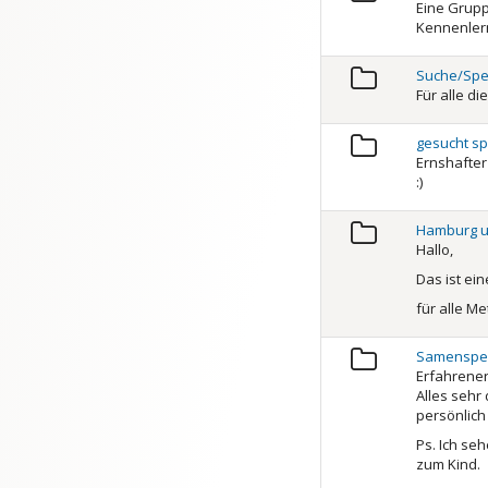
Eine Grup
Kennenler
Suche/Spe
Für alle d
gesucht sp
Ernshafter
:)
Hamburg 
Hallo,
Das ist e
für alle M
Samenspen
Erfahrener
Alles sehr 
persönlich
Ps. Ich se
zum Kind.