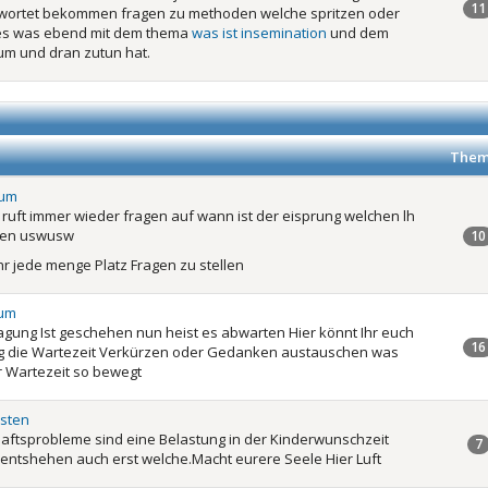
11
wortet bekommen fragen zu methoden welche spritzen oder
lles was ebend mit dem thema
was ist insemination
und dem
m und dran zutun hat.
Them
rum
 ruft immer wieder fragen auf wann ist der eisprung welchen lh
men uswusw
10
Ihr jede menge Platz Fragen zu stellen
rum
agung Ist geschehen nun heist es abwarten Hier könnt Ihr euch
16
ig die Wartezeit Verkürzen oder Gedanken austauschen was
r Wartezeit so bewegt
sten
aftsprobleme sind eine Belastung in der Kinderwunschzeit
7
ntshehen auch erst welche.Macht eurere Seele Hier Luft