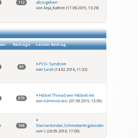
abzugeben
112
von Anja_Kathrin (17.09.2015, 13:29)
en
Beiträge
Letzter Beitrag
PCO- Syndrom
85
von
Sarah
(14.02.2016, 11:32)
Hibbel Thread wer Hibbelt mit
870
von
Administrator
(07.09.2015, 13:05)
Sternenkinder,Schmetterlingskinder
168
von
S
(26.05.2016, 17:00)