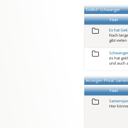
Endlich Schwanger
Titel
Es hat Ge
Nach lange
gibt vielen
Schwanger
es hat gek
und auch a
Anzeigen Privat Same
Titel
Samenspe
Hier könn