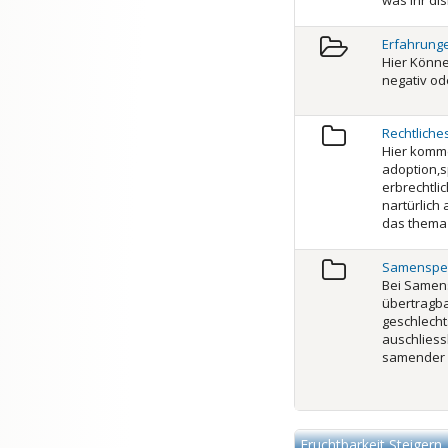
was ihr d
Erfahrunge
Hier Könn
negativ od
Rechtlich
Hier komme
adoption,
erbrechtli
nartürlich 
das thema 
Samenspen
Bei Samens
übertragba
geschlecht
auschliessl
samender s
Fruchtbarkeit Steigern