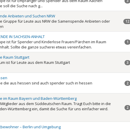
ppe ist für Empfänger und Spender aus dem Raum Aachen
3
e soll die Suche nach g...
de Anbieten und Suchen NRW
ine Gruppe für Leute aus NRW die Samenspende Anbieten oder
12
en
NDE IN SACHSEN-ANHALT
pe ist für Spender und Kinderlose Frauen/Pärchen im Raum
1
halt. Sollte die ganze sucherei etwas vereinfachen.
e Raum Stuttgart
um ist für Leute aus dem Raum Stuttgart
3
ssen
lle die aus hessen sind auch spender such in hessen
2
te im Raum Bayern und Baden-Württemberg
e Mitglieder aus dem Süddeutschen Raum. Tragt Euch bitte in die
2
en-Württemberg ein, damit die Suche für uns einfacher wird.
tbewohner – Berlin und Umgebung