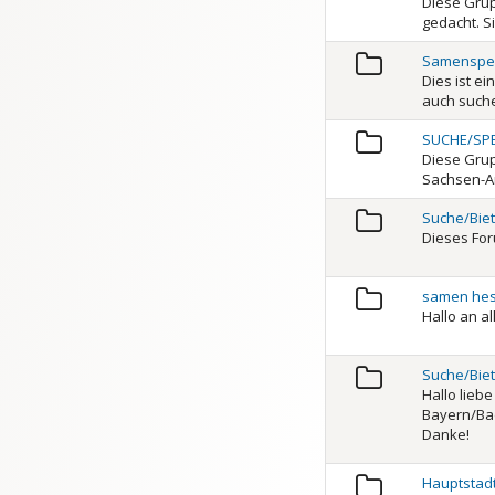
Diese Gru
gedacht. Si
Samenspen
Dies ist e
auch such
SUCHE/SPE
Diese Grup
Sachsen-An
Suche/Biet
Dieses For
samen he
Hallo an a
Suche/Bie
Hallo lieb
Bayern/Bad
Danke!
Hauptstad