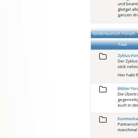
und beant
gleitgel a
ganzen dru
Kinderwunsch-Forum
Titel
Zyklus-Fo
Der Zyklus
stick neh
Hier habt 
Bibber Fo
Die Übertr
gegenseit
euch in de
Kummerka
Partnersch
manchmal e