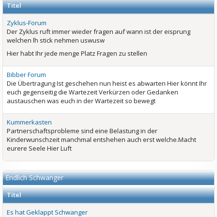
Titel
Zyklus-Forum
Der Zyklus ruft immer wieder fragen auf wann ist der eisprung
welchen lh stick nehmen uswusw
Hier habt Ihr jede menge Platz Fragen zu stellen
Bibber Forum
Die Übertragung Ist geschehen nun heist es abwarten Hier könnt Ihr
euch gegenseitig die Wartezeit Verkürzen oder Gedanken
austauschen was euch in der Wartezeit so bewegt
Kummerkasten
Partnerschaftsprobleme sind eine Belastung in der
Kinderwunschzeit manchmal entshehen auch erst welche.Macht
eurere Seele Hier Luft
Endlich Schwanger
Titel
Es hat Geklappt Schwanger