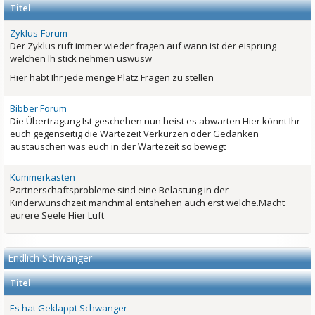
Titel
Zyklus-Forum
Der Zyklus ruft immer wieder fragen auf wann ist der eisprung
welchen lh stick nehmen uswusw
Hier habt Ihr jede menge Platz Fragen zu stellen
Bibber Forum
Die Übertragung Ist geschehen nun heist es abwarten Hier könnt Ihr
euch gegenseitig die Wartezeit Verkürzen oder Gedanken
austauschen was euch in der Wartezeit so bewegt
Kummerkasten
Partnerschaftsprobleme sind eine Belastung in der
Kinderwunschzeit manchmal entshehen auch erst welche.Macht
eurere Seele Hier Luft
Endlich Schwanger
Titel
Es hat Geklappt Schwanger