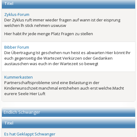
Titel
Zyklus-Forum
Der Zyklus ruft immer wieder fragen auf wann ist der eisprung
welchen lh stick nehmen uswusw
Hier habt Ihr jede menge Platz Fragen zu stellen
Bibber Forum
Die Übertragung Ist geschehen nun heist es abwarten Hier könnt Ihr
euch gegenseitig die Wartezeit Verkürzen oder Gedanken
austauschen was euch in der Wartezeit so bewegt
Kummerkasten
Partnerschaftsprobleme sind eine Belastung in der
Kinderwunschzeit manchmal entshehen auch erst welche.Macht
eurere Seele Hier Luft
Endlich Schwanger
Titel
Es hat Geklappt Schwanger