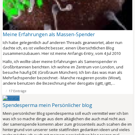
Meine Erfahrungen als Massen-Spender
Ich habe gelegentlich auf anderen Threads geanwortet, aber nun
dachte ich, es ist vielleicht besser, einen Übersichtlichen Blog
zusammenzubauen. Hier ist meine Anfangs-Entry, vom 4 Jul 2010
Hallo, ich wollte über meine Erfahrungen als Samenspender in
Großbritannien berichten. Ich wohne im Zentrum von London, und
besuche häufig DE (Großraum München). Ich bin das was man als
Mehrfachspender bezeichnet - Manche reagieren positiv (Wow!),
andere benutzen die Bezeichnung eher derogativ (igitt, igitt,…
17 Einträge
Spendesperma mein Persönlicher blog
Mein persönlicher Blog spendesperma soll euch vermittel wer ich bin
was ich so mache dinge aus dem altäglichen die auch mal nicht aus
der samenspende komemn aber zum grössenteils auch scahen die im
hintergrund von unserer seite stattfinden gedanken ideen und vieles
mehr möchte ich euch mit meinem persönlichen blog zeigen mal