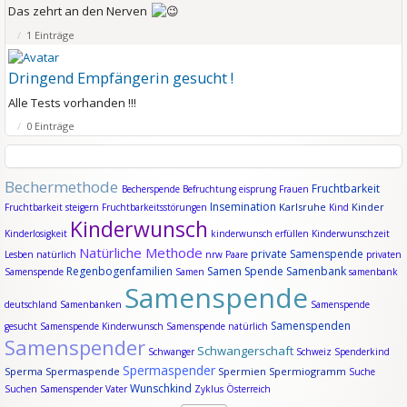
Das zehrt an den Nerven
1 Einträge
Dringend Empfängerin gesucht !
Alle Tests vorhanden !!!
0 Einträge
Bechermethode
Fruchtbarkeit
Becherspende
Befruchtung
eisprung
Frauen
Insemination
Karlsruhe
Kinder
Fruchtbarkeit steigern
Fruchtbarkeitsstörungen
Kind
Kinderwunsch
Kinderlosigkeit
kinderwunsch erfüllen
Kinderwunschzeit
Natürliche Methode
private Samenspende
Lesben
natürlich
nrw
Paare
privaten
Regenbogenfamilien
Samen Spende
Samenbank
Samenspende
Samen
samenbank
Samenspende
deutschland
Samenbanken
Samenspende
Samenspenden
gesucht
Samenspende Kinderwunsch
Samenspende natürlich
Samenspender
Schwangerschaft
Schwanger
Schweiz
Spenderkind
Spermaspender
Sperma
Spermaspende
Spermien
Spermiogramm
Suche
Wunschkind
Suchen Samenspender
Vater
Zyklus
Österreich