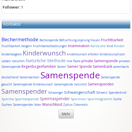
Follower:
1
Kontakte
(1)
Bechermethode
Fruchtbarkeit
Becherspende
Befruchtung
eisprung
Frauen
Insemination
Karlsruhe
Kinder
Fruchtbarkeit steigern
Fruchtbarkeitsstörungen
Kind
Kinderwunsch
Kinderlosigkeit
kinderwunsch erfüllen
Kinderwunschzeit
Natürliche Methode
private Samenspende
Lesben
natürlich
nrw
Paare
privaten
Regenbogenfamilien
Samen Spende
Samenbank
Samenspende
Samen
samenbank
Samenspende
deutschland
Samenbanken
Samenspende
Samenspenden
gesucht
Samenspende Kinderwunsch
Samenspende natürlich
Samenspender
Schwangerschaft
Schwanger
Schweiz
Spenderkind
Spermaspender
Sperma
Spermaspende
Spermien
Spermiogramm
Suche
Wunschkind
Suchen Samenspender
Vater
Zyklus
Österreich
Mehr