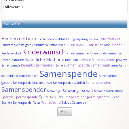
Follower:
0
Kontakte
(1)
Bechermethode
Fruchtbarkeit
Becherspende
Befruchtung
eisprung
Frauen
Insemination
Karlsruhe
Kinder
Fruchtbarkeit steigern
Fruchtbarkeitsstörungen
Kind
Kinderwunsch
Kinderlosigkeit
kinderwunsch erfüllen
Kinderwunschzeit
Natürliche Methode
private Samenspende
Lesben
natürlich
nrw
Paare
privaten
Regenbogenfamilien
Samen Spende
Samenbank
Samenspende
Samen
samenbank
Samenspende
deutschland
Samenbanken
Samenspende
Samenspenden
gesucht
Samenspende Kinderwunsch
Samenspende natürlich
Samenspender
Schwangerschaft
Schwanger
Schweiz
Spenderkind
Spermaspender
Sperma
Spermaspende
Spermien
Spermiogramm
Suche
Wunschkind
Suchen Samenspender
Vater
Zyklus
Österreich
Mehr