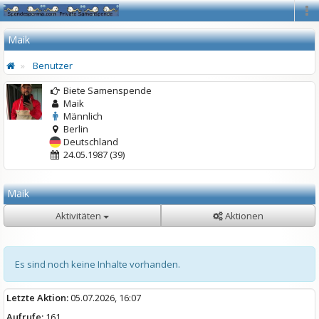
Na
Maik
Benutzer
Biete Samenspende
Maik
Männlich
Berlin
Deutschland
24.05.1987 (39)
Maik
Aktivitäten
Aktionen
Es sind noch keine Inhalte vorhanden.
Letzte Aktion:
05.07.2026, 16:07
Aufrufe:
161