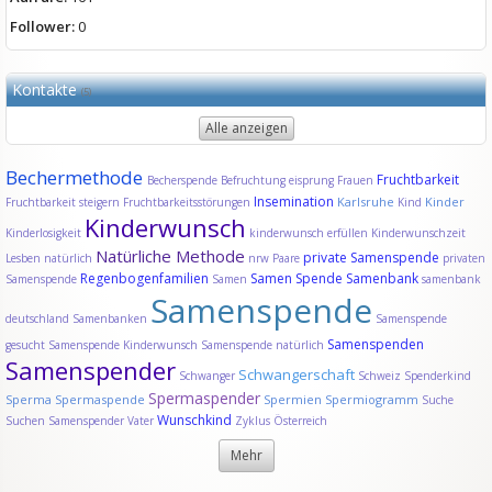
Follower:
0
Kontakte
(5)
Alle anzeigen
Bechermethode
Fruchtbarkeit
Becherspende
Befruchtung
eisprung
Frauen
Insemination
Karlsruhe
Kinder
Fruchtbarkeit steigern
Fruchtbarkeitsstörungen
Kind
Kinderwunsch
Kinderlosigkeit
kinderwunsch erfüllen
Kinderwunschzeit
Natürliche Methode
private Samenspende
Lesben
natürlich
nrw
Paare
privaten
Regenbogenfamilien
Samen Spende
Samenbank
Samenspende
Samen
samenbank
Samenspende
deutschland
Samenbanken
Samenspende
Samenspenden
gesucht
Samenspende Kinderwunsch
Samenspende natürlich
Samenspender
Schwangerschaft
Schwanger
Schweiz
Spenderkind
Spermaspender
Sperma
Spermaspende
Spermien
Spermiogramm
Suche
Wunschkind
Suchen Samenspender
Vater
Zyklus
Österreich
Mehr