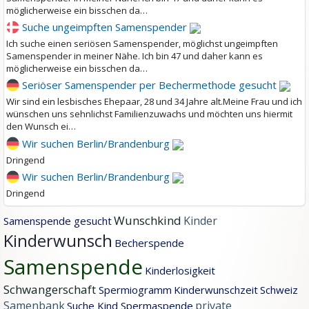
möglicherweise ein bisschen da…
Suche ungeimpften Samenspender
Ich suche einen seriösen Samenspender, möglichst ungeimpften
Samenspender in meiner Nähe. Ich bin 47 und daher kann es
möglicherweise ein bisschen da…
Seriöser Samenspender per Bechermethode gesucht
Wir sind ein lesbisches Ehepaar, 28 und 34 Jahre alt.Meine Frau und ich
wünschen uns sehnlichst Familienzuwachs und möchten uns hiermit
den Wunsch ei…
Wir suchen Berlin/Brandenburg
Dringend
Wir suchen Berlin/Brandenburg
Dringend
Wunschkind
Kinder
Samenspende gesucht
Kinderwunsch
Becherspende
Samenspende
Kinderlosigkeit
Schwangerschaft
Spermiogramm
Kinderwunschzeit
Schweiz
Samenbank
private
Suche
Kind
Spermaspende