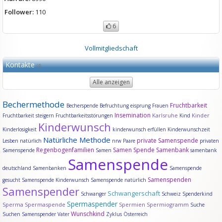
Follower:
110
6
Vollmitgliedschaft
Kontakte
(4)
Alle anzeigen
Bechermethode
Fruchtbarkeit
Becherspende
Befruchtung
eisprung
Frauen
Insemination
Karlsruhe
Kinder
Fruchtbarkeit steigern
Fruchtbarkeitsstörungen
Kind
Kinderwunsch
Kinderlosigkeit
kinderwunsch erfüllen
Kinderwunschzeit
Natürliche Methode
private Samenspende
Lesben
natürlich
nrw
Paare
privaten
Regenbogenfamilien
Samen Spende
Samenbank
Samenspende
Samen
samenbank
Samenspende
deutschland
Samenbanken
Samenspende
Samenspenden
gesucht
Samenspende Kinderwunsch
Samenspende natürlich
Samenspender
Schwangerschaft
Schwanger
Schweiz
Spenderkind
Spermaspender
Sperma
Spermaspende
Spermien
Spermiogramm
Suche
Wunschkind
Suchen Samenspender
Vater
Zyklus
Österreich