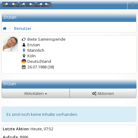
Na
Enzian
Benutzer
Biete Samenspende
Enzian
Männlich
Köln
Deutschland
26.07.1988 (38)
Enzian
Aktivitäten
Aktionen
Es sind noch keine Inhalte vorhanden.
Letzte Aktion:
Heute, 07:52
Aufrufe:
8996