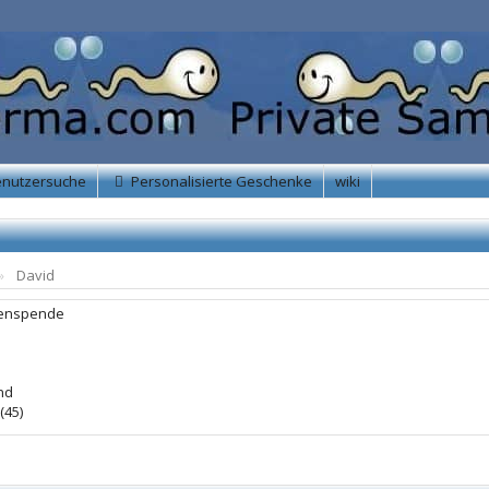
enutzersuche
Personalisierte Geschenke
wiki
David
enspende
nd
(45)