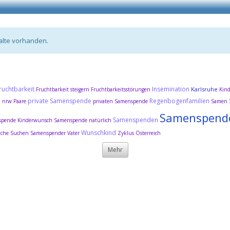
alte vorhanden.
ruchtbarkeit
Insemination
Karlsruhe
Fruchtbarkeit steigern
Fruchtbarkeitsstörungen
Kin
e
private Samenspende
Regenbogenfamilien
nrw
Paare
privaten Samenspende
Samen
Samenspend
Samenspenden
pende Kinderwunsch
Samenspende natürlich
Wunschkind
uche
Suchen Samenspender
Vater
Zyklus
Österreich
Mehr