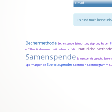
David
Es sind noch keine Inh
Bechermethode
F
Becherspende
Befruchtung
eisprung
Frauen
Natürliche Method
erfüllen
Kinderwunschzeit
Lesben
natürlich
Samenspende
Samenspende gesucht
Samens
Spermaspender
Spermaspende
Spermien
Spermiogramm
S