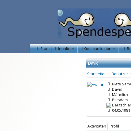
Start
Inhalte
Kommunikation
B
David
Startseite
Benutzer
Biete Sam
David
Männlich
Potsdam
Deutschla
04.05.1981 
Aktivitäten
Profil