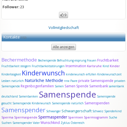
Follower:
23
9
Vollmitgliedschaft
Kontakte
(152)
Alle anzeigen
Bechermethode
Fruchtbarkeit
Becherspende
Befruchtung
eisprung
Frauen
Insemination
Karlsruhe
Kinder
Fruchtbarkeit steigern
Fruchtbarkeitsstörungen
Kind
Kinderwunsch
Kinderlosigkeit
kinderwunsch erfüllen
Kinderwunschzeit
Natürliche Methode
private Samenspende
Lesben
natürlich
nrw
Paare
privaten
Regenbogenfamilien
Samen Spende
Samenbank
Samenspende
Samen
samenbank
Samenspende
deutschland
Samenbanken
Samenspende
Samenspenden
gesucht
Samenspende Kinderwunsch
Samenspende natürlich
Samenspender
Schwangerschaft
Schwanger
Schweiz
Spenderkind
Spermaspender
Sperma
Spermaspende
Spermien
Spermiogramm
Suche
Wunschkind
Suchen Samenspender
Vater
Zyklus
Österreich