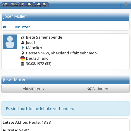
Na
Josef Müller
Benutzer
Biete Samenspende
Josef
Männlich
Hessen NRW, Rheinland Pfalz sehr mobil
Deutschland
30.08.1972 (53)
Josef Müller
Aktivitäten
Aktionen
Es sind noch keine Inhalte vorhanden.
Letzte Aktion:
Heute, 18:38
Aufrufe:
63592