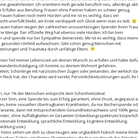
mine gewährleisten. Ich orientiere mich gerade beruflich neu, allerdings akt
e Erfüller aus Berufung. Frauen ohne Partner haben es schwer genug,
rauen haben noch mehr Hürden und mir ist es wichtig, dass ein
cht unerfüllt bleibt, am Ende verdoppelt sich Glück wenn man es teilt.
Frauen haben wegen der zahlreichen unzuverlässigen Spender ihren Tra
e Menge. Der offizielle Weg hat ebenso viele Hürden. Ich bin kein
und spende nur bei Sympathie deinerseits. Mir ist es wichtig, dass mein
m gesunden Umfeld aufwachsen. Gibt schon genug Menschen mit
sstörungen und Traumata durch unfähige Eltern.
einen Teil meiner Lebenszeit um deinen Wunsch zu erfüllen und hätte dafü
fwandentschädigung, ich komme zu deinem Wohnort gefahren.
 Wert, Schönlinge mit narzisstischen Zügen oder jemanden, der wirklich da
 Fleck hat, der Charakter wird verebt, Persönlichkeitsstörungen auch, ihr
ch, nur 1% der Menschen entspricht dem Schönheitsideal.
zer Sinn, eine Spende bis zum Erfolg garantiert, ohne Druck, angepasst 
ben, keine sexuellen Übertragbaren Krankheiten, da nur Becherspende od
 Variante, dann mit entsprechendem Gesundheitsnachweis und 100% ges
inder, ohne Auffälligkeiten im Gesamten Entwicklungsspektrum( körperlic
otionale Entwicklung, sprachliche Entwicklung, kognitive Entwicklung,
icklung usw.).
 Fotos sehen um dich zu überzeugen, wie unglaublich hübsch meine Kind
st schon 7 Jahre, ein kleiner Charming boy, die Frauen den ich das Foto live