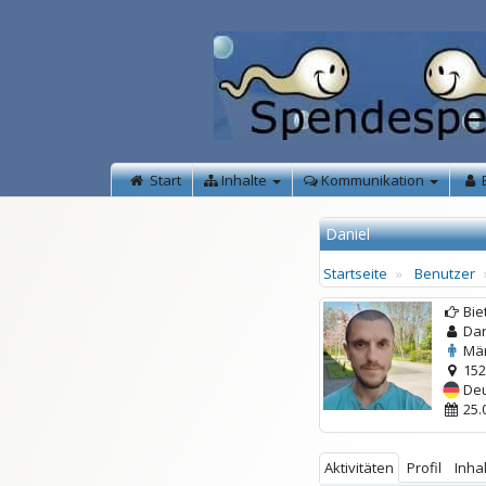
Start
Inhalte
Kommunikation
Daniel
Startseite
Benutzer
Bie
Dan
Män
152
Deu
25.
Aktivitäten
Profil
Inha