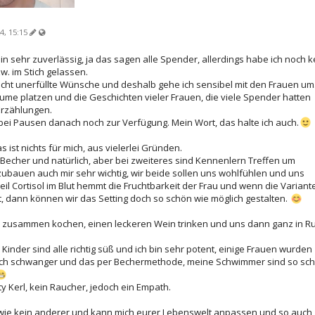
4, 15:15
 bin sehr zuverlässig, ja das sagen alle Spender, allerdings habe ich noch k
. im Stich gelassen.
cht unerfüllte Wünsche und deshalb gehe ich sensibel mit den Frauen um.
ume platzen und die Geschichten vieler Frauen, die viele Spender hatten
Erzählungen.
bei Pausen danach noch zur Verfügung. Mein Wort, das halte ich auch.
 ist nichts für mich, aus vielerlei Gründen.
Becher und natürlich, aber bei zweiteres sind Kennenlern Treffen um
ubauen auch mir sehr wichtig, wir beide sollen uns wohlfühlen und uns
weil Cortisol im Blut hemmt die Fruchtbarkeit der Frau und wenn die Variant
, dann können wir das Setting doch so schön wie möglich gestalten.
. zusammen kochen, einen leckeren Wein trinken und uns dann ganz in R
inder sind alle richtig süß und ich bin sehr potent, einige Frauen wurden
eich schwanger und das per Bechermethode, meine Schwimmer sind so sch
rty Kerl, kein Raucher, jedoch ein Empath.
el wie kein anderer und kann mich eurer Lebenswelt anpassen und so auch