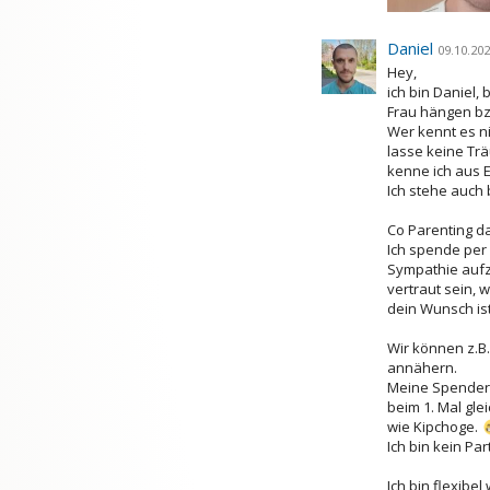
Daniel
09.10.202
Hey,
ich bin Daniel,
Frau hängen bzw
Wer kennt es ni
lasse keine Trä
kenne ich aus 
Ich stehe auch 
Co Parenting das
Ich spende per 
Sympathie aufz
vertraut sein, 
dein Wunsch ist
Wir können z.B
annähern.
Meine Spender K
beim 1. Mal gl
wie Kipchoge.
Ich bin kein Pa
Ich bin flexib