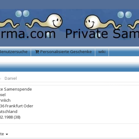
Benutzersuche
Personalisierte Geschenke
wiki
Daniel
te Samenspende
iel
nlich
36 Frankfurt Oder
tschland
02.1988 (38)
lte