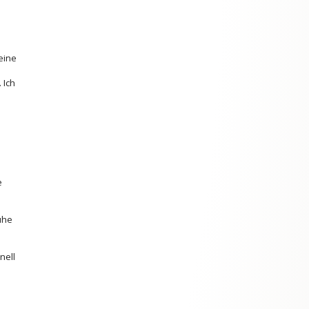
eine
 Ich
e
uhe
nell