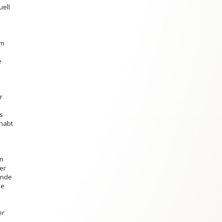
uell
um
e
r
s
 habt
an
er
unde
he
er