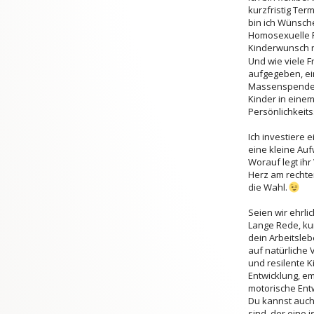
kurzfristig Ter
bin ich Wünsch
Homosexuelle F
Kinderwunsch ni
Und wie viele 
aufgegeben, ein
Massenspender 
Kinder in eine
Persönlichkeit
Ich investiere 
eine kleine Au
Worauf legt ihr
Herz am rechten
die Wahl.
Seien wir ehrli
Lange Rede, kur
dein Arbeitsle
auf natürliche
und resilente K
Entwicklung, em
motorische Entw
Du kannst auch
sind, der eine i