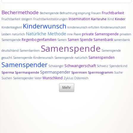
Bechermethode
Fruchtbarkeit
Becherspende
Befruchtung
eisprung
Frauen
Insemination
Karlsruhe
Kinder
Fruchtbarkeit steigern
Fruchtbarkeitsstörungen
Kind
Kinderwunsch
Kinderlosigkeit
kinderwunsch erfüllen
Kinderwunschzeit
Natürliche Methode
private Samenspende
Lesben
natürlich
nrw
Paare
privaten
Regenbogenfamilien
Samen Spende
Samenbank
Samenspende
Samen
samenbank
Samenspende
deutschland
Samenbanken
Samenspende
Samenspenden
gesucht
Samenspende Kinderwunsch
Samenspende natürlich
Samenspender
Schwangerschaft
Schwanger
Schweiz
Spenderkind
Spermaspender
Sperma
Spermaspende
Spermien
Spermiogramm
Suche
Wunschkind
Suchen Samenspender
Vater
Zyklus
Österreich
Mehr