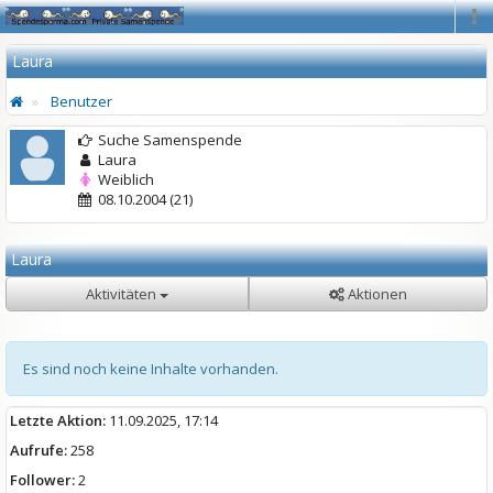
Na
Laura
Benutzer
Suche Samenspende
Laura
Weiblich
08.10.2004 (21)
Laura
Aktivitäten
Aktionen
Es sind noch keine Inhalte vorhanden.
Letzte Aktion:
11.09.2025, 17:14
Aufrufe:
258
Follower:
2