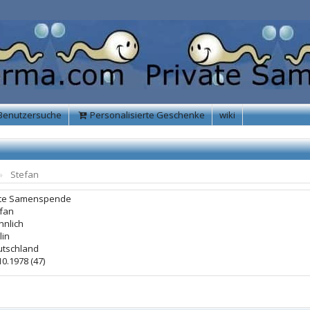
Benutzersuche
Personalisierte Geschenke
wiki
Stefan
te Samenspende
fan
nlich
lin
tschland
10.1978 (47)