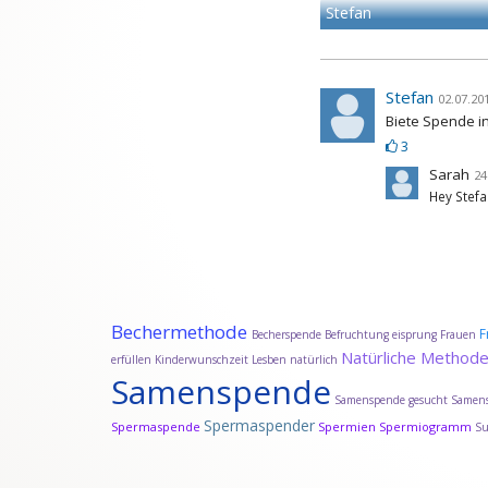
Stefan
Stefan
02.07.201
Biete Spende in
3
Sarah
24
Hey Stefa
Bechermethode
F
Becherspende
Befruchtung
eisprung
Frauen
Natürliche Method
erfüllen
Kinderwunschzeit
Lesben
natürlich
Samenspende
Samenspende gesucht
Samens
Spermaspender
Spermaspende
Spermien
Spermiogramm
S