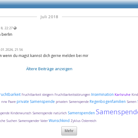
Juli 2018
8, 22:27
 berlin
.01.2024, 21:56
n wenn du magst kannst dich gerne melden bei mir
Ältere Beiträge anzeigen
ruchtbarkeit
Insemination
Karlsruhe
Fruchtbarkeit steigern
Fruchtbarkeitsstörungen
Kin
e
private Samenspende
Regenbogenfamilien
nrw
Paare
privaten Samenspende
Samen
Samenspend
Samenspenden
pende Kinderwunsch
Samenspende natürlich
Wunschkind
uche
Suchen Samenspender
Vater
Zyklus
Österreich
Mehr