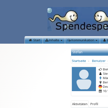
Start
Inhalte
Kommunikation
Stefan
Startseite
Benutzer
Bie
Ste
Män
Ber
Deu
10.
Aktivitäten
Profil