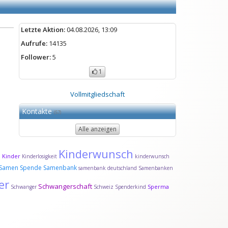
Letzte Aktion:
04.08.2026, 13:09
Aufrufe:
14135
Follower:
5
1
Vollmitgliedschaft
Kontakte
(57)
Alle anzeigen
Kinderwunsch
Kinder
d
Kinderlosigkeit
kinderwunsch
Samen Spende
Samenbank
samenbank deutschland
Samenbanken
er
Schwangerschaft
Sperma
Schwanger
Schweiz
Spenderkind