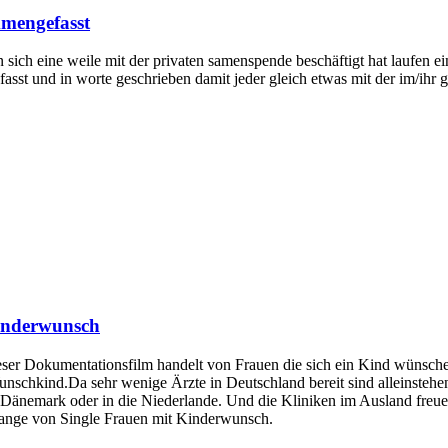
mengefasst
 sich eine weile mit der privaten samenspende beschäftigt hat laufen
sst und in worte geschrieben damit jeder gleich etwas mit der im/ihr
inderwunsch
r Dokumentationsfilm handelt von Frauen die sich ein Kind wünschen
nschkind.Da sehr wenige Ärzte in Deutschland bereit sind alleinstehen
änemark oder in die Niederlande. Und die Kliniken im Ausland freuen
ange von Single Frauen mit Kinderwunsch.