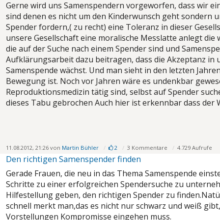
Gerne wird uns Samenspendern vorgeworfen, dass wir eine
sind denen es nicht um den Kinderwunsch geht sondern u
Spender fordern,( zu recht) eine Toleranz in dieser Gesells
unsere Gesellschaft eine moralische Messlatte anlegt die w
die auf der Suche nach einem Spender sind und Samenspe
Aufklärungsarbeit dazu beitragen, dass die Akzeptanz in u
Samenspende wächst. Und man sieht in den letzten Jahren,
Bewegung ist. Noch vor Jahren wäre es undenkbar gewesen
Reproduktionsmedizin tätig sind, selbst auf Spender suche
dieses Tabu gebrochen Auch hier ist erkennbar dass der W
11.08.2012, 21:26 von
Martin Bühler
2
3 Kommentare
4.729 Aufrufe
Den richtigen Samenspender finden
Gerade Frauen, die neu in das Thema Samenspende einsteige
Schritte zu einer erfolgreichen Spendersuche zu unterneh
Hilfestellung geben, den richtigen Spender zu finden.Natür
schnell merkt man,das es nicht nur schwarz und weiß gibt
Vorstellungen Kompromisse eingehen muss.