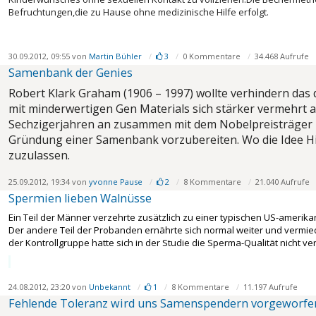
Befruchtungen,die zu Hause ohne medizinische Hilfe erfolgt.
30.09.2012, 09:55 von
Martin Bühler
3
0 Kommentare
34.468 Aufrufe
Samenbank der Genies
Robert Klark Graham (1906 – 1997) wollte verhindern das
mit minderwertigen Gen Materials sich stärker vermehrt als 
Sechzigerjahren an zusammen mit dem Nobelpreisträger 
Gründung einer Samenbank vorzubereiten. Wo die Idee Hi
zuzulassen.
25.09.2012, 19:34 von
yvonne Pause
2
8 Kommentare
21.040 Aufrufe
Spermien lieben Walnüsse
Ein Teil der Männer verzehrte zusätzlich zu einer typischen US-amerika
Der andere Teil der Probanden ernährte sich normal weiter und vermie
der Kontrollgruppe hatte sich in der Studie die
Sperma
-Qualität nicht v
24.08.2012, 23:20 von
Unbekannt
1
8 Kommentare
11.197 Aufrufe
Fehlende Toleranz wird uns Samenspendern vorgeworfe