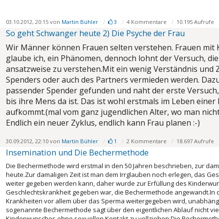
03.10.2012, 20:15 von
Martin Bühler
3
4 Kommentare
10.195 Aufrufe
So geht Schwanger heute 2) Die Psyche der Frau
Wir Männer können Frauen selten verstehen. Frauen mit 
glaube ich, ein Phänomen, dennoch lohnt der Versuch, di
ansatzweise zu verstehen.Mit ein wenig Verständnis und 
Spenders oder auch des Partners vermieden werden. Daz
passender Spender gefunden und naht der erste Versuch,
bis ihre Mens da ist. Das ist wohl erstmals im Leben eine
aufkommt.(mal vom ganz jugendlichen Alter, wo man nich
Endlich ein neuer Zyklus, endlich kann Frau planen :-)
30.09.2012, 22:10 von
Martin Bühler
1
2 Kommentare
18.697 Aufrufe
Insemination und Die Bechermethode
Die Bechermethode wird erstmal in den 50 Jahren beschrieben, zur dam
heute.Zur damaligen Zeit ist man dem Irrglauben noch erlegen, das Ge
weiter gegeben werden kann, daher wurde zur Erfüllung des Kinderwun
Geschlechtskrankheit gegeben war, die Bechermethode angewandt.In der
Krankheiten vor allem über das Sperma weitergegeben wird, unabhängi
sogenannte Bechermethode sagt über den eigentlichen Ablauf nicht viel a
Kinderwunsches ohne sexuellen Kontakt zu vollziehen.Die Bechermethod