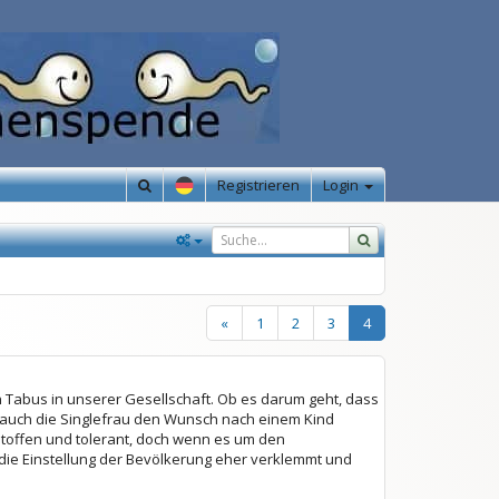
Registrieren
Login
«
1
2
3
4
n
Tabus in unserer Gesellschaft. Ob es darum geht, dass
n auch die Singlefrau den Wunsch nach einem Kind
eltoffen und tolerant, doch wenn es um den
die Einstellung der Bevölkerung eher verklemmt und