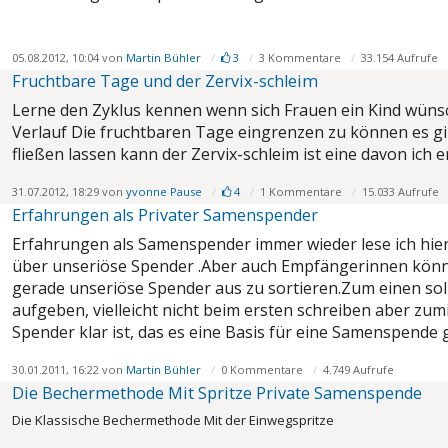
05.08.2012, 10:04 von
Martin Bühler
3
3 Kommentare
33.154 Aufrufe
Fruchtbare Tage und der Zervix-schleim
Lerne den Zyklus kennen wenn sich Frauen ein Kind wüns
Verlauf Die fruchtbaren Tage eingrenzen zu können es gi
fließen lassen kann der Zervix-schleim ist eine davon ich e
31.07.2012, 18:29 von
yvonne Pause
4
1 Kommentare
15.033 Aufrufe
Erfahrungen als Privater Samenspender
Erfahrungen als Samenspender immer wieder lese ich hier
über unseriöse Spender .Aber auch Empfängerinnen können
gerade unseriöse Spender aus zu sortieren.Zum einen sol
aufgeben, vielleicht nicht beim ersten schreiben aber z
Spender klar ist, das es eine Basis für eine Samenspende g
30.01.2011, 16:22 von
Martin Bühler
0 Kommentare
4.749 Aufrufe
Die Bechermethode Mit Spritze Private Samenspende
Die Klassische Bechermethode Mit der Einwegspritze